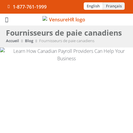
English
Français
1-877-761-1999
Fournisseurs de paie canadiens
Notre entreprise
Nos solutions
Secteurs d’activités
Temps et présences
Accueil
Blog
Fournisseurs de paie canadiens