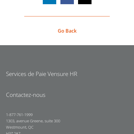
Go Back
Services de Paie Vensure HR
Contactez-nous
1-877-761-1999
1303, avenue Greene, suite 300
Westmount, QC
H3Z 2A7